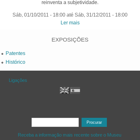
reinventa a subjetividade.
Sáb, 01/10/2011 - 18:00
até
Sáb, 31/12/2011 - 18:00
Ler mais
acerca de "Zona Letal,
Espaço Vital“| Colecção de
arte contemporânea da
EXPOSIÇÕES
Fundação Caixa Geral de
Patentes
Depósitos
Histórico
Ligações
Formulário de procura
Procurar
Receba a informação mais recente sobre o Museu