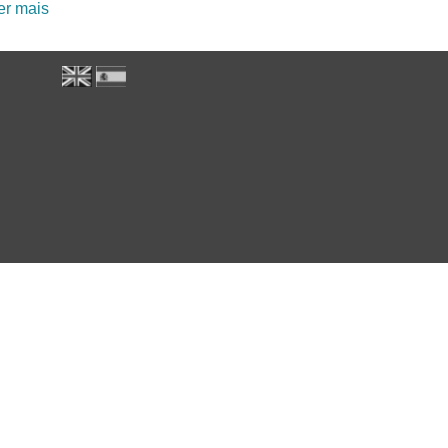
er mais
acerca de "Zona Letal, Espaço Vital“| Colecção de art