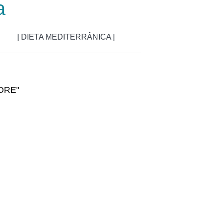
a
| DIETA MEDITERRÂNICA |
ORE"
A "UMA ÁRVORE"