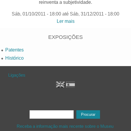
reinventa a subjetividade.
Sáb, 01/10/2011 - 18:00
até
Sáb, 31/12/2011 - 18:00
Ler mais
acerca de "Zona Letal,
Espaço Vital“| Colecção de
arte contemporânea da
EXPOSIÇÕES
Fundação Caixa Geral de
Patentes
Depósitos
Histórico
Ligações
Formulário de procura
Procurar
Receba a informação mais recente sobre o Museu