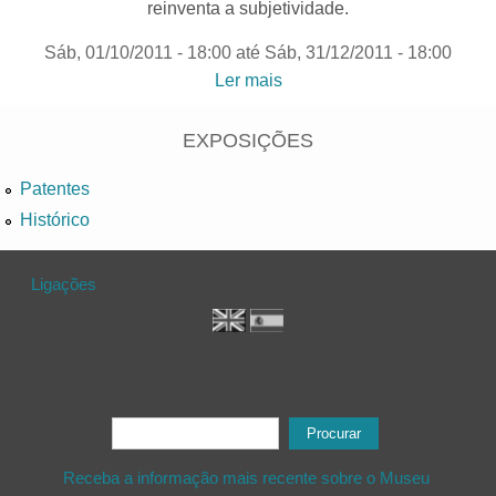
reinventa a subjetividade.
Sáb, 01/10/2011 - 18:00
até
Sáb, 31/12/2011 - 18:00
Ler mais
acerca de "Zona Letal,
Espaço Vital“| Colecção de
arte contemporânea da
EXPOSIÇÕES
Fundação Caixa Geral de
Patentes
Depósitos
Histórico
Ligações
Formulário de procura
Procurar
Receba a informação mais recente sobre o Museu