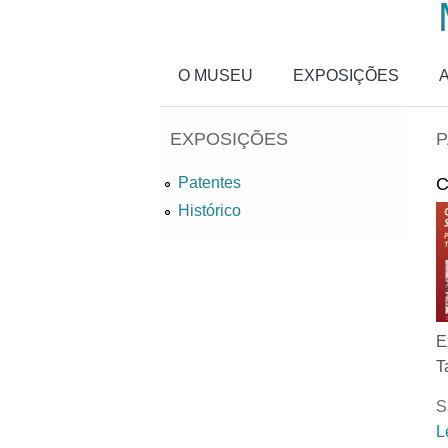
Passar para o conteúdo principal
O MUSEU
EXPOSIÇÕES
EXPOSIÇÕES
P
C
Patentes
Histórico
E
T
S
L