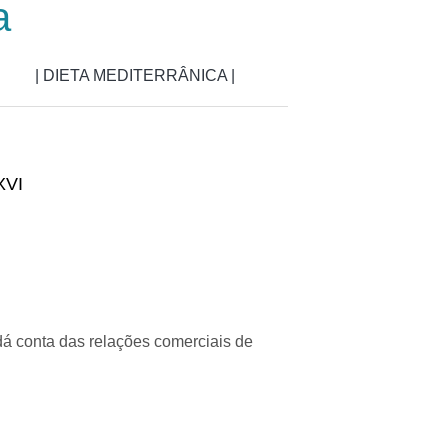
a
| DIETA MEDITERRÂNICA |
XVI
á conta das relações comerciais de
a XVI