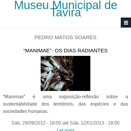
Museu Municipal de
Passar para o conteúdo principal
Tavira
PEDRO MATOS SOARES
“MANIMAE”- OS DIAS RADIANTES
“Manimae” é uma exposição-reflexão sobre a
sustentabilidade dos territórios, das espécies e das
sociedades humanas.
Sáb, 29/09/2012 - 18:00
até
Sáb, 12/01/2013 - 18:00
Ler mais
acerca de “Manimae”- Os