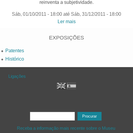
reinventa a subjetividade.
Sáb, 01/10/2011 - 18:00
até
Sáb, 31/12/2011 - 18:00
Ler mais
acerca de "Zona Letal,
Espaço Vital“| Colecção de
arte contemporânea da
EXPOSIÇÕES
Fundação Caixa Geral de
Patentes
Depósitos
Histórico
Ligações
Formulário de procura
Procurar
Receba a informação mais recente sobre o Museu