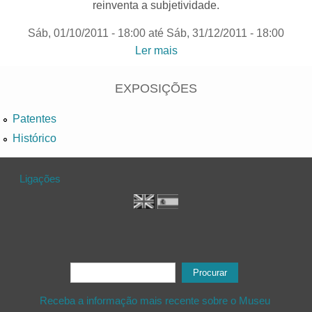
reinventa a subjetividade.
Sáb, 01/10/2011 - 18:00
até
Sáb, 31/12/2011 - 18:00
Ler mais
acerca de "Zona Letal,
Espaço Vital“| Colecção de
arte contemporânea da
EXPOSIÇÕES
Fundação Caixa Geral de
Patentes
Depósitos
Histórico
Ligações
Formulário de procura
Procurar
Receba a informação mais recente sobre o Museu