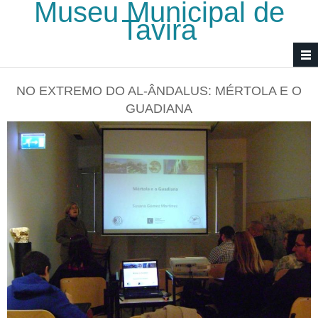
Museu Municipal de
Passar para o conteúdo principal
Tavira
NO EXTREMO DO AL-ÂNDALUS: MÉRTOLA E O
GUADIANA