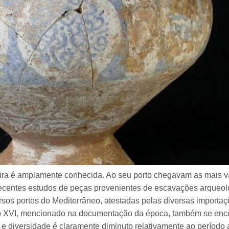
ira é amplamente conhecida. Ao seu porto chegavam as mais va
Recentes estudos de peças provenientes de escavações arqueol
rsos portos do Mediterrâneo, atestadas pelas diversas importa
ulo XVI, mencionado na documentação da época, também se enco
 e diversidade é claramente diminuto relativamente ao período