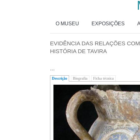
Passar para o conteúdo principal
O MUSEU
EXPOSIÇÕES
EVIDÊNCIA DAS RELAÇÕES COME
HISTÓRIA DE TAVIRA
...
Descrição
(separador ativo)
Biografia
Ficha técnica