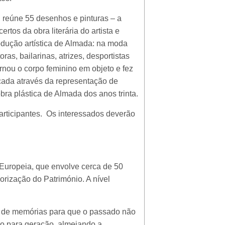
 reúne 55 desenhos e pinturas – a
os da obra literária do artista e
odução artística de Almada: na moda
as, bailarinas, atrizes, desportistas
ornou o corpo feminino em objeto e fez
ocada através da representação de
ra plástica de Almada dos anos trinta.
participantes. Os interessados deverão
Europeia, que envolve cerca de 50
orização do Património. A nível
ha de memórias para que o passado não
ão para geração, almejando a