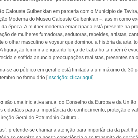
ão Calouste Gulbenkian em parceria com o Município de Tavira,
ção Moderna do Museu Calouste Gulbenkian –, assim como excert
tas da época. A mulher moderna emancipada está presente na pr
ção de mulheres fumadoras, sedutoras, rebeldes, artistas, cantor
te o olhar masculino e voyeur que dominou a história da arte, t
. A figuração feminina enquanto força de trabalho também é ev
cida e sofrida anuncia preocupações realistas, presentes na ob
stina-se ao público em geral e está limitada a um máximo de 30 
etembro no formulário [
inscrição: clicar aqui
]
io
são uma iniciativa anual do Conselho da Europa e da União 
 os cidadãos para a importância do conhecimento, proteção e val
ireção Geral do Património Cultural.
ias”, pretende-se chamar a atenção para importância da partil
tória se eternize na nossa consciência e se transmita de geraç