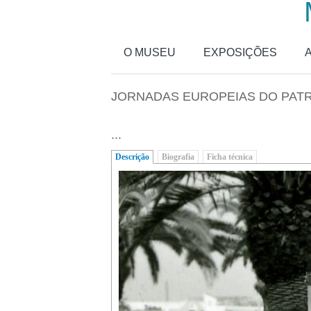
Passar para o conteúdo principal
O MUSEU
EXPOSIÇÕES
JORNADAS EUROPEIAS DO PAT
...
Descrição
(separador ativo)
Biografia
Ficha técnica