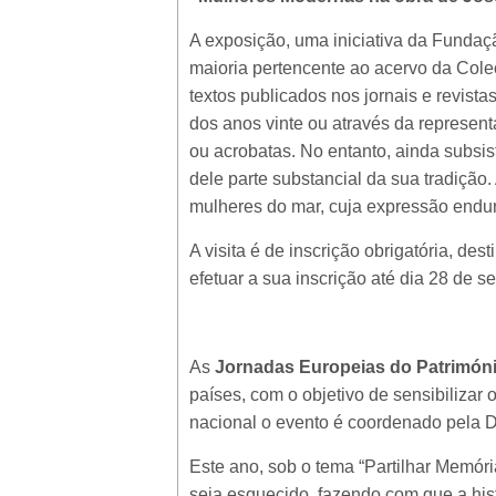
A exposição, uma iniciativa da Fundaç
maioria pertencente ao acervo da Cole
textos publicados nos jornais e revis
dos anos vinte ou através da representa
ou acrobatas. No entanto, ainda subsis
dele parte substancial da sua tradição
mulheres do mar, cuja expressão endure
A visita é de inscrição obrigatória, de
efetuar a sua inscrição até dia 28 de s
As
Jornadas Europeias do Patrimón
países, com o objetivo de sensibilizar
nacional o evento é coordenado pela D
Este ano, sob o tema “Partilhar Memór
seja esquecido, fazendo com que a his