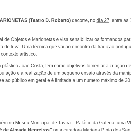
IONETAS (Teatro D. Roberto)
decorre, no
dia 27,
entre as 
al de Objetos e Marionetas e visa sensibilizar os formandos par
 de luva. Uma técnica que vai ao encontro da tradição portugue
contexto artístico.
sta plástico João Costa, tem como objetivos fomentar a criação 
ipulação e a realização de um pequeno ensaio através da mani
a-se ao público em geral e é limitada a um número máximo de 20 
mbém no Museu Municipal de Tavira – Palácio da Galeria, uma
V
é de Almada Negreiros”
pela curadora Mariana Pinto dos San