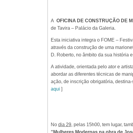
A
OFICINA DE CONSTRUÇÃO DE MAR
de Tavira – Palácio da Galeria.
Esta iniciativa integra o FOME – Festiv
através da construção de uma marioneta
D. Roberto, no âmbito da sua história e 
A atividade, orientada pelo ator e arti
abordar as diferentes técnicas de man
ação, de inscrição obrigatória, destin
aqui
]
No
dia 29
, pelas 15h00, tem lugar, ta
“Mulheres Modernas na obra de Jos