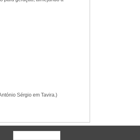
tónio Sérgio em Tavira.)
Formulário de procura
Procurar