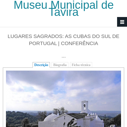
Museu Municipal de
Passar para o conteúdo principal
Tavira
LUGARES SAGRADOS: AS CUBAS DO SUL DE
PORTUGAL | CONFERÊNCIA
...
Descrição
(separador ativo)
Biografia
Ficha técnica