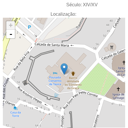
Século:
XIV/XV
Localização:
+
-