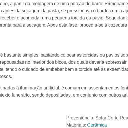
leiro, a partir da moldagem de uma porção de barro. Primeirame
da antes da secagem da pasta, se pressionava o bordo com a a
a receber e acomodar uma pequena torcida ou pavio. Seguidame
ronta para a secagem. Após esta fase, procedia-se à cozedura
é bastante simples, bastando colocar as torcidas ou pavios sob
epousadas no interior dos bicos, dos quais deveria sobressair
te, tendo o cuidado de embeber bem a torcida até às extremidad
acesos.
tinadas à iluminação artificial, é comum em assentamentos fení
exto funerário, sendo depositadas, em conjunto com outros arte
Proveniência:
Solar Corte Rea
Materiais:
Cerâmica