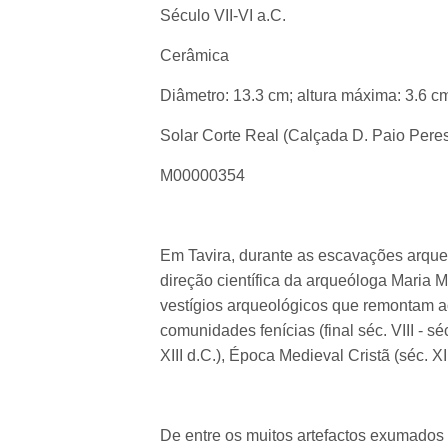
Século VII-VI a.C.
Cerâmica
Diâmetro: 13.3 cm; altura máxima: 3.6 c
Solar Corte Real (Calçada D. Paio Pere
M00000354
Em Tavira, durante as escavações arqueo
direção científica da arqueóloga Maria 
vestígios arqueológicos que remontam ao
comunidades fenícias (final séc. VIII - sé
XIII d.C.), Época Medieval Cristã (séc. XI
De entre os muitos artefactos exumados 