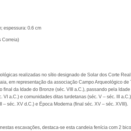
m; espessura: 0.6 cm
s Correia)
lógicas realizadas no sítio designado de Solar dos Corte Real
Maia, em representação da associação Campo Arqueológico de Ta
 final da Idade do Bronze (séc. VIII a.C.), passando pela Idad
c. VI a.C.) e comunidades ditas turdetanas (séc. V – séc. III a.C.
II – séc. XV d.C.) e Época Moderna (final séc. XV – séc. XVIII).
nestas escavações, destaca-se esta candeia fenícia com 2 bico