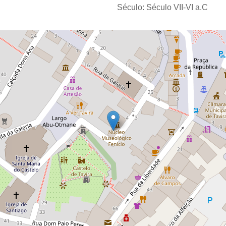
Século:
Século VII-VI a.C