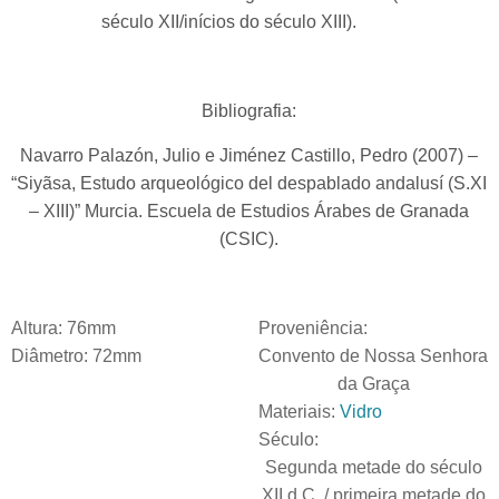
século XII/inícios do século XIII).
Bibliografia:
Navarro Palazón, Julio e Jiménez Castillo, Pedro (2007) –
“Siyãsa, Estudo arqueológico del despablado andalusí (S.XI
– XIII)” Murcia. Escuela de Estudios Árabes de Granada
(CSIC).
Altura:
76mm
Proveniência:
Diâmetro:
72mm
Convento de Nossa Senhora
da Graça
Materiais:
Vidro
Século:
Segunda metade do século
XII d.C. / primeira metade do