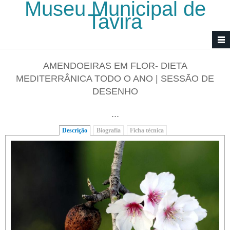
Museu Municipal de
Passar para o conteúdo principal
Tavira
AMENDOEIRAS EM FLOR- DIETA
MEDITERRÂNICA TODO O ANO | SESSÃO DE
DESENHO
...
Descrição
(separador ativo)
Biografia
Ficha técnica