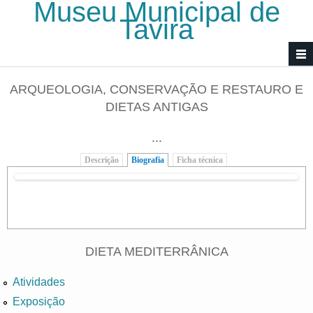
Museu Municipal de
Passar para o conteúdo principal
Tavira
ARQUEOLOGIA, CONSERVAÇÃO E RESTAURO E
DIETAS ANTIGAS
...
Descrição
Biografia
(separador ativo)
Ficha técnica
DIETA MEDITERRÂNICA
Atividades
Exposição