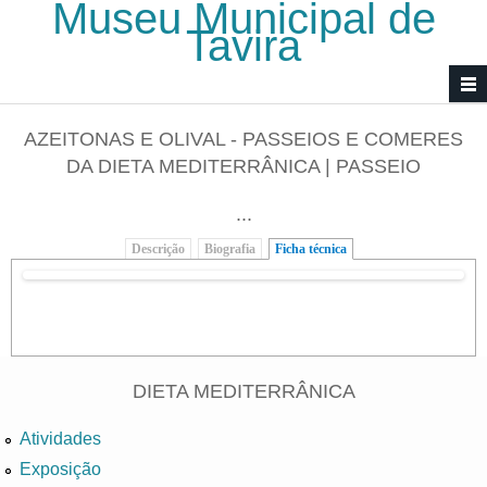
Museu Municipal de
Passar para o conteúdo principal
Tavira
AZEITONAS E OLIVAL - PASSEIOS E COMERES
DA DIETA MEDITERRÂNICA | PASSEIO
...
Descrição
Biografia
Ficha técnica
(separador ativo)
DIETA MEDITERRÂNICA
Atividades
Exposição