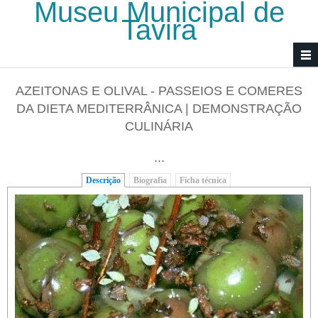
Museu Municipal de
Passar para o conteúdo principal
Tavira
AZEITONAS E OLIVAL - PASSEIOS E COMERES
DA DIETA MEDITERRÂNICA | DEMONSTRAÇÃO
CULINÁRIA
...
Descrição
(separador ativo)
Biografia
Ficha técnica