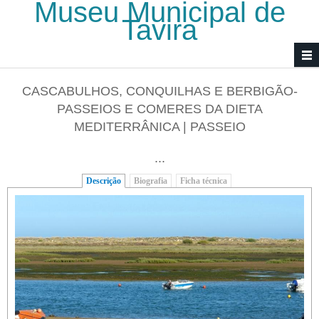
Museu Municipal de
Passar para o conteúdo principal
Tavira
CASCABULHOS, CONQUILHAS E BERBIGÃO-
PASSEIOS E COMERES DA DIETA
MEDITERRÂNICA | PASSEIO
...
Descrição
(separador ativo)
Biografia
Ficha técnica