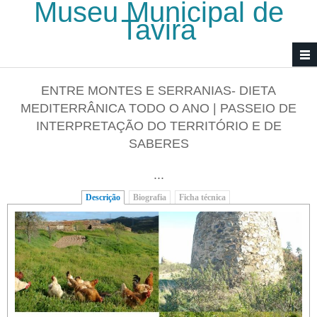
Museu Municipal de
Passar para o conteúdo principal
Tavira
ENTRE MONTES E SERRANIAS- DIETA
MEDITERRÂNICA TODO O ANO | PASSEIO DE
INTERPRETAÇÃO DO TERRITÓRIO E DE
SABERES
...
Descrição
(separador ativo)
Biografia
Ficha técnica