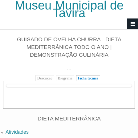
Museu Municipal de
Passar para o conteúdo principal
Tavira
GUISADO DE OVELHA CHURRA - DIETA
MEDITERRÂNICA TODO O ANO |
DEMONSTRAÇÃO CULINÁRIA
...
Descrição
Biografia
Ficha técnica
(separador ativo)
DIETA MEDITERRÂNICA
Atividades