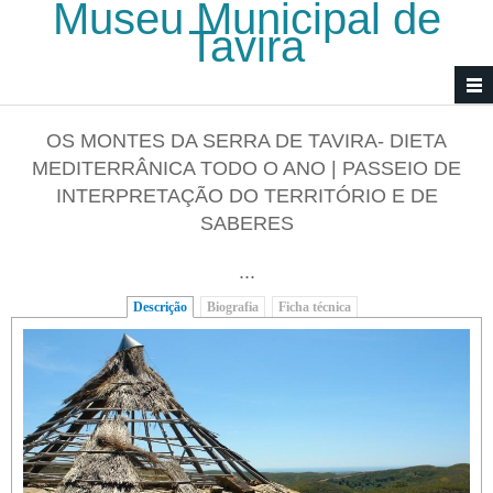
Museu Municipal de
Passar para o conteúdo principal
Tavira
OS MONTES DA SERRA DE TAVIRA- DIETA
MEDITERRÂNICA TODO O ANO | PASSEIO DE
INTERPRETAÇÃO DO TERRITÓRIO E DE
SABERES
...
Descrição
(separador ativo)
Biografia
Ficha técnica