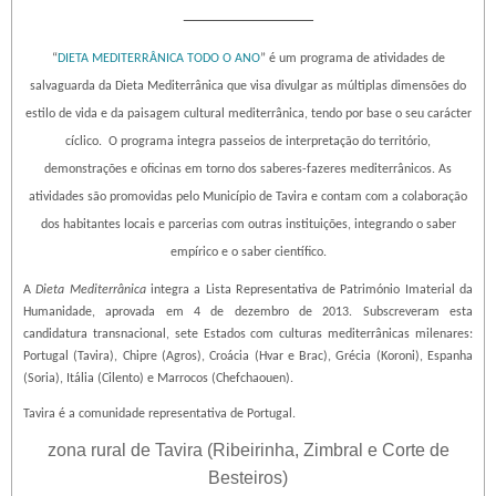
_____________
“
DIETA MEDITERRÂNICA TODO O ANO
” é um programa de atividades de
salvaguarda da Dieta Mediterrânica que visa divulgar as múltiplas dimensões do
estilo de vida e da paisagem cultural mediterrânica, tendo por base o seu carácter
cíclico.
O programa integra passeios de interpretação do território,
demonstrações e oficinas em torno dos saberes-fazeres mediterrânicos. As
atividades são promovidas pelo Município de Tavira e contam com a colaboração
dos habitantes locais e parcerias com outras instituições, integrando o saber
empírico e o saber científico.
A
Dieta Mediterrânica
integra a Lista Representativa de Património Imaterial da
Humanidade, aprovada em 4 de dezembro de 2013. Subscreveram esta
candidatura transnacional, sete Estados com culturas mediterrânicas milenares:
Portugal (Tavira), Chipre (Agros), Croácia (Hvar e Brac), Grécia (Koroni), Espanha
(Soria), Itália (Cilento) e Marrocos (Chefchaouen).
Tavira é a comunidade representativa de Portugal.
zona rural de Tavira (Ribeirinha, Zimbral e Corte de
Besteiros)