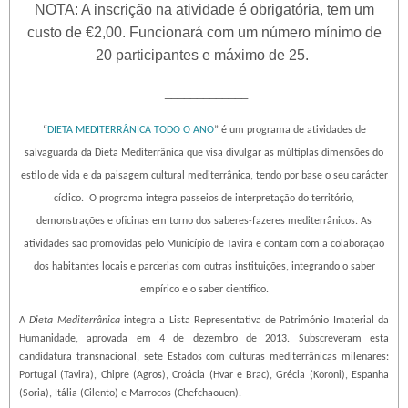
NOTA: A inscrição na atividade é obrigatória, tem um
custo de €2,00. Funcionará com um número mínimo de
20 participantes e máximo de 25.
_____________
“
DIETA MEDITERRÂNICA TODO O ANO
” é um programa de atividades de
salvaguarda da Dieta Mediterrânica que visa divulgar as múltiplas dimensões do
estilo de vida e da paisagem cultural mediterrânica, tendo por base o seu carácter
cíclico.
O programa integra passeios de interpretação do território,
demonstrações e oficinas em torno dos saberes-fazeres mediterrânicos. As
atividades são promovidas pelo Município de Tavira e contam com a colaboração
dos habitantes locais e parcerias com outras instituições, integrando o saber
empírico e o saber científico.
A
Dieta Mediterrânica
integra a Lista Representativa de Património Imaterial da
Humanidade, aprovada em 4 de dezembro de 2013. Subscreveram esta
candidatura transnacional, sete Estados com culturas mediterrânicas milenares:
Portugal (Tavira), Chipre (Agros), Croácia (Hvar e Brac), Grécia (Koroni), Espanha
(Soria), Itália (Cilento) e Marrocos (Chefchaouen).