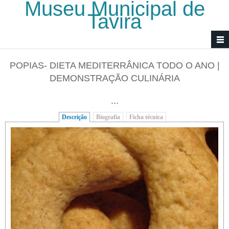
Museu Municipal de
Passar para o conteúdo principal
Tavira
POPIAS- DIETA MEDITERRÂNICA TODO O ANO |
DEMONSTRAÇÃO CULINÁRIA
...
Descrição
(separador ativo)
Biografia
Ficha técnica