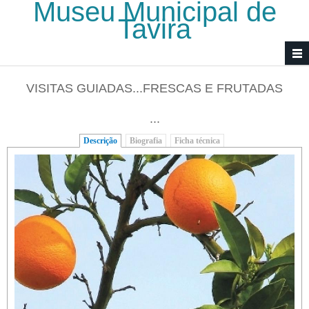
Museu Municipal de
Passar para o conteúdo principal
Tavira
VISITAS GUIADAS...FRESCAS E FRUTADAS
...
Descrição
(separador ativo)
Biografia
Ficha técnica