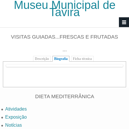
Museu Municipal de
Passar para o conteúdo principal
Tavira
VISITAS GUIADAS...FRESCAS E FRUTADAS
...
Descrição
Biografia
(separador ativo)
Ficha técnica
DIETA MEDITERRÂNICA
Atividades
Exposição
Notícias