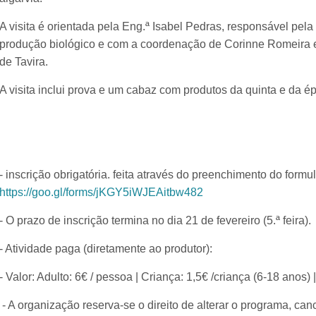
A visita é orientada pela Eng.ª Isabel Pedras, responsável pe
produção biológico e com a coordenação de Corinne Romeira 
de Tavira.
A visita inclui prova e um cabaz com produtos da quinta e da é
- inscrição obrigatória. feita através do preenchimento do formul
https://goo.gl/forms/jKGY5iWJEAitbw482
- O prazo de inscrição termina no dia 21 de fevereiro (5.ª feira).
- Atividade paga (diretamente ao produtor):
- Valor: Adulto: 6€ / pessoa | Criança: 1,5€ /criança (6-18 anos)
- A organização reserva-se o direito de alterar o programa, can