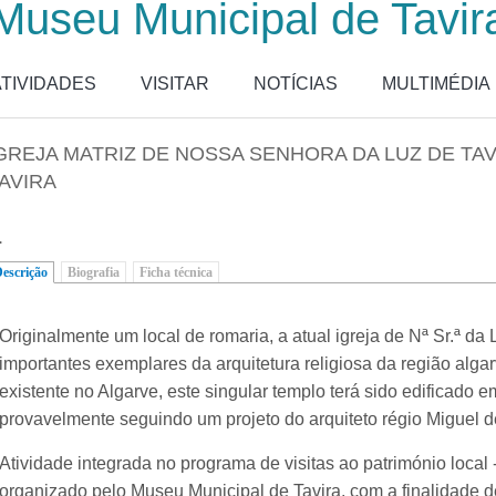
Museu Municipal de Tavir
ATIVIDADES
VISITAR
NOTÍCIAS
MULTIMÉDIA
GREJA MATRIZ DE NOSSA SENHORA DA LUZ DE TAVI
AVIRA
.
escrição
(separador ativo)
Biografia
Ficha técnica
Originalmente um local de romaria, a atual igreja de Nª Sr.ª da
importantes exemplares da arquitetura religiosa da região alga
existente no Algarve, este singular templo terá sido edificado
provavelmente seguindo um projeto do arquiteto régio Miguel d
Atividade integrada no programa de visitas ao património local -
organizado pelo Museu Municipal de Tavira, com a finalidade 