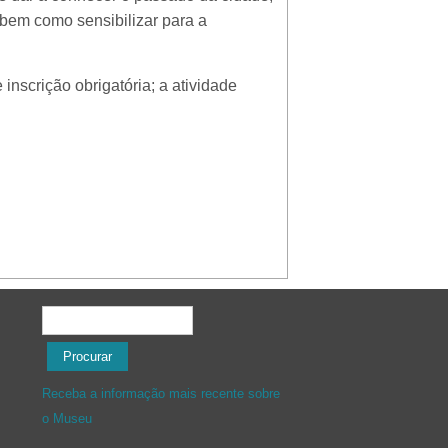
bem como sensibilizar para a
 inscrição obrigatória; a atividade
Formulário de procura
Procurar
Receba a informação mais recente sobre
o Museu