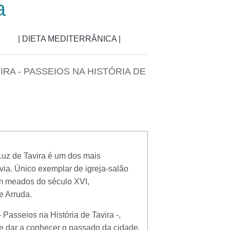
a
| DIETA MEDITERRÂNICA |
RA - PASSEIOS NA HISTÓRIA DE
 Luz de Tavira é um dos mais
rvia. Único exemplar de igreja-salão
 em meados do século XVI,
e Arruda.
 Passeios na História de Tavira -,
de dar a conhecer o passado da cidade,