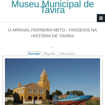
Museu Municipal de
Passar para o conteúdo principal
Tavira
O ARRAIAL FERREIRA NETO - PASSEIOS NA
HISTÓRIA DE TAVIRA
...
Descrição
(separador ativo)
Biografia
Ficha técnica