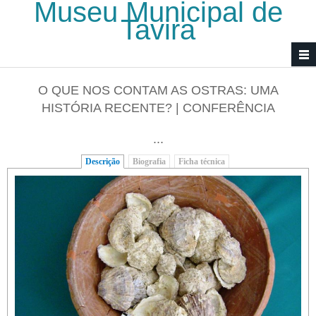
Museu Municipal de
Passar para o conteúdo principal
Tavira
O QUE NOS CONTAM AS OSTRAS: UMA
HISTÓRIA RECENTE? | CONFERÊNCIA
...
Descrição
(separador ativo)
Biografia
Ficha técnica