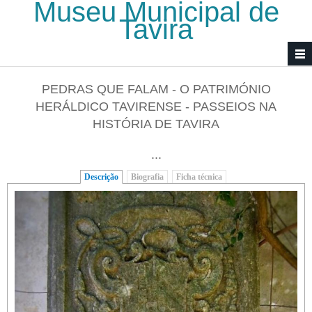
Museu Municipal de
Passar para o conteúdo principal
Tavira
PEDRAS QUE FALAM - O PATRIMÓNIO
HERÁLDICO TAVIRENSE - PASSEIOS NA
HISTÓRIA DE TAVIRA
...
Descrição
(separador ativo)
Biografia
Ficha técnica