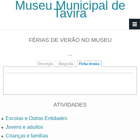
Museu Municipal de
Passar para o conteúdo principal
Tavira
FÉRIAS DE VERÃO NO MUSEU
...
Descrição
Biografia
Ficha técnica
(separador ativo)
ATIVIDADES
Escolas e Outras Entidades
Jovens e adultos
Crianças e famílias