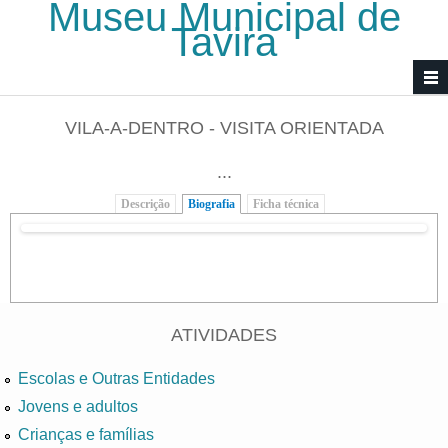
Museu Municipal de
Passar para o conteúdo principal
Tavira
VILA-A-DENTRO - VISITA ORIENTADA
...
Descrição
Biografia
(separador ativo)
Ficha técnica
ATIVIDADES
Escolas e Outras Entidades
Jovens e adultos
Crianças e famílias