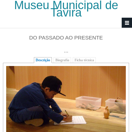
Museu Municipal de
Passar para o conteúdo principal
Tavira
DO PASSADO AO PRESENTE
...
Descrição
(separador ativo)
Biografia
Ficha técnica