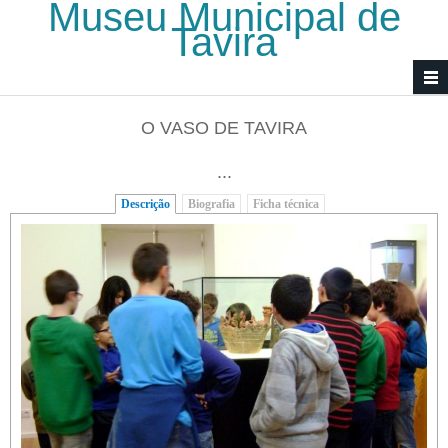
Museu Municipal de
Passar para o conteúdo principal
Tavira
O VASO DE TAVIRA
...
Descrição
(separador ativo)
Biografia
Ficha técnica