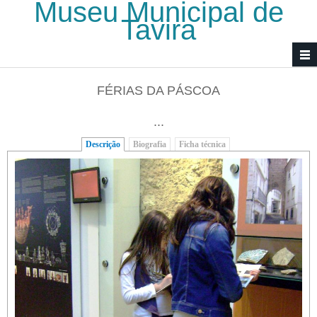
Museu Municipal de
Passar para o conteúdo principal
Tavira
FÉRIAS DA PÁSCOA
...
Descrição
(separador ativo)
Biografia
Ficha técnica