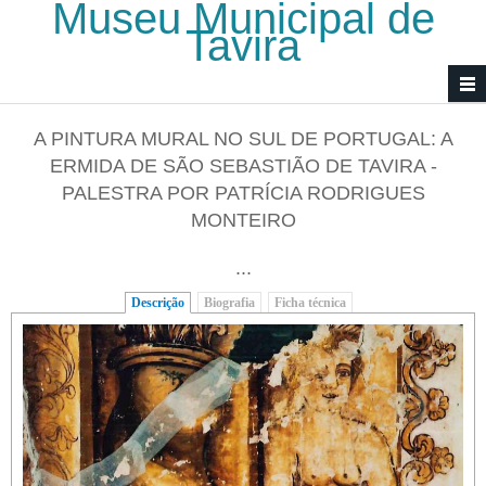
Museu Municipal de
Passar para o conteúdo principal
Tavira
A PINTURA MURAL NO SUL DE PORTUGAL: A
ERMIDA DE SÃO SEBASTIÃO DE TAVIRA -
PALESTRA POR PATRÍCIA RODRIGUES
MONTEIRO
...
Descrição
(separador ativo)
Biografia
Ficha técnica