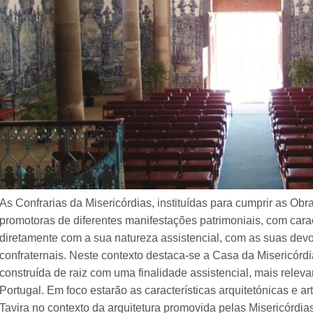
As Confrarias da Misericórdias, instituídas para cumprir as Obr
promotoras de diferentes manifestações patrimoniais, com carac
diretamente com a sua natureza assistencial, com as suas dev
confraternais. Neste contexto destaca-se a Casa da Misericórdia, 
construída de raiz com uma finalidade assistencial, mais rele
Portugal. Em foco estarão as características arquitetónicas e ar
Tavira no contexto da arquitetura promovida pelas Misericórdi