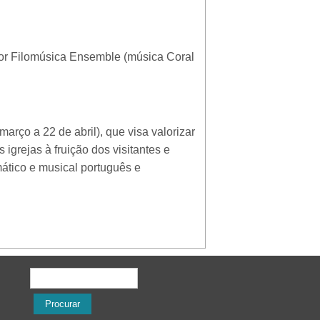
 por Filomúsica Ensemble (música Coral
março a 22 de abril), que visa valorizar
 igrejas à fruição dos visitantes e
amático e musical português e
Formulário de procura
Procurar