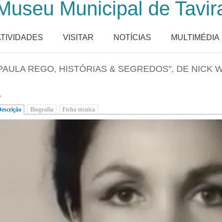
Museu Municipal de Tavir
ATIVIDADES
VISITAR
NOTÍCIAS
MULTIMÉDIA
PAULA REGO, HISTÓRIAS & SEGREDOS", DE NICK W
.
escrição
(separador ativo)
Biografia
Ficha técnica