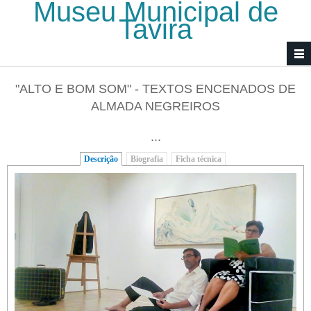
Museu Municipal de
Passar para o conteúdo principal
Tavira
"ALTO E BOM SOM" - TEXTOS ENCENADOS DE
ALMADA NEGREIROS
...
Descrição
(separador ativo)
Biografia
Ficha técnica