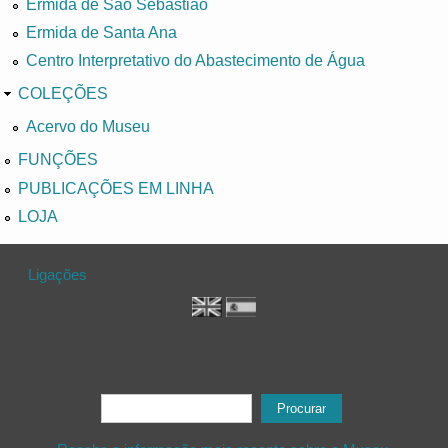
Ermida de São Sebastião
Ermida de Santa Ana
Centro Interpretativo do Abastecimento de Água
COLEÇÕES
Acervo do Museu
FUNÇÕES
PUBLICAÇÕES EM LINHA
LOJA
Ligações
Formulário de procura
Procurar