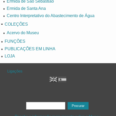
Ermida de São Sebastião
Ermida de Santa Ana
Centro Interpretativo do Abastecimento de Água
COLEÇÕES
Acervo do Museu
FUNÇÕES
PUBLICAÇÕES EM LINHA
LOJA
Ligações
Formulário de procura
Procurar