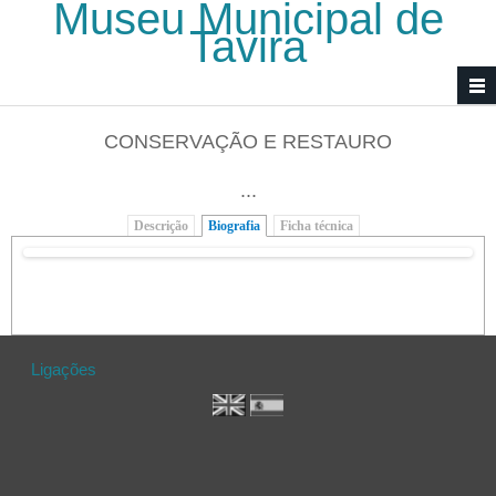
Museu Municipal de
Passar para o conteúdo principal
Tavira
CONSERVAÇÃO E RESTAURO
...
Descrição
Biografia
(separador ativo)
Ficha técnica
Ligações