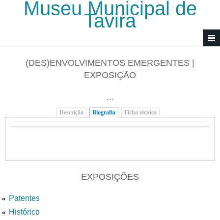
Museu Municipal de
Passar para o conteúdo principal
Tavira
(DES)ENVOLVIMENTOS EMERGENTES |
EXPOSIÇÃO
...
Descrição
Biografia
(separador ativo)
Ficha técnica
EXPOSIÇÕES
Patentes
Histórico