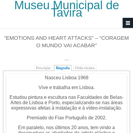
Museu Municipal de
Passar para o conteúdo principal
Tavira
“EMOTIONS AND HEART ATTACKS” – “CORAGEM
O MUNDO VAI ACABAR"
...
Descrição
Biografia
(separador ativo)
Ficha técnica
Nasceu Lisboa 1968
Vive e trabalha em Lisboa.
Estudou pintura e escultura nas Faculdades de Belas-
Artes de Lisboa e Porto, especializando-se nas áreas
expressivas afetas à instalação e à vídeo-instalação.
Premiado do Fiav Português de 2002.
Em paralelo, nos últimos 20 anos, tem vindo a
desenvolver as atividades de artista plástico e