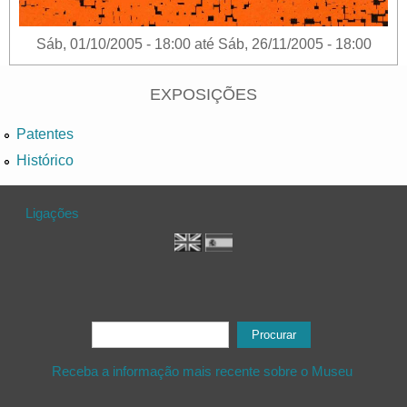
Sáb, 01/10/2005 - 18:00
até
Sáb, 26/11/2005 - 18:00
EXPOSIÇÕES
Patentes
Histórico
Ligações
Formulário de procura
Procurar
Receba a informação mais recente sobre o Museu