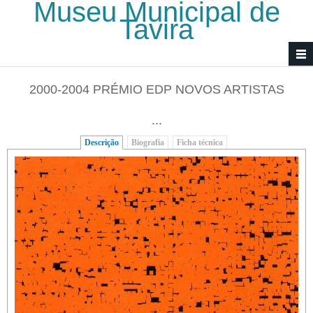
Museu Municipal de
Passar para o conteúdo principal
Tavira
2000-2004 PRÉMIO EDP NOVOS ARTISTAS
...
Descrição
(separador ativo)
Biografia
Ficha técnica