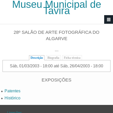
Museu Municipal de
Passar para o conteúdo principal
Tavira
28º SALÃO DE ARTE FOTOGRÁFICA DO
ALGARVE
...
Descrição
(separador ativo)
Biografia
Ficha técnica
Sáb, 01/03/2003 - 18:00
até
Sáb, 26/04/2003 - 18:00
EXPOSIÇÕES
Patentes
Histórico
Ligações