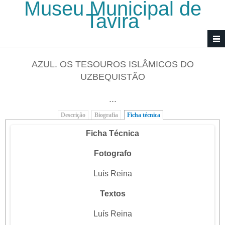
Museu Municipal de
Passar para o conteúdo principal
Tavira
AZUL. OS TESOUROS ISLÂMICOS DO
UZBEQUISTÃO
...
Descrição
Biografia
Ficha técnica
(separador ativo)
Ficha Técnica
Fotografo
Luís Reina
Textos
Luís Reina