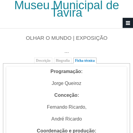
Museu Municipal de
Passar para o conteúdo principal
Tavira
OLHAR O MUNDO | EXPOSIÇÃO
...
Descrição
Biografia
Ficha técnica
(separador ativo)
Programação:
Jorge Queiroz
Conceção:
Fernando Ricardo,
André Ricardo
Coordenação e produção: